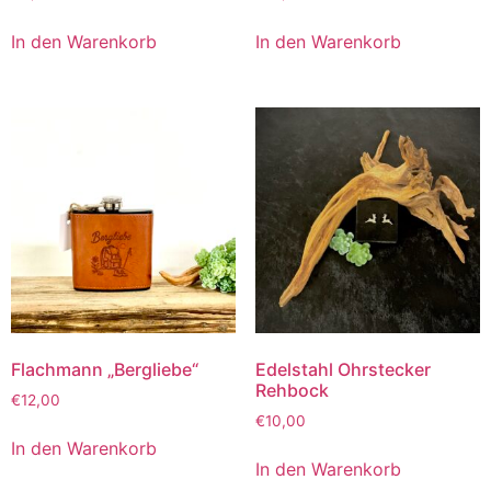
In den Warenkorb
In den Warenkorb
Flachmann „Bergliebe“
Edelstahl Ohrstecker
Rehbock
€
12,00
€
10,00
In den Warenkorb
In den Warenkorb