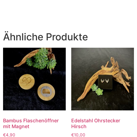
Ähnliche Produkte
Bambus Flaschenöffner
Edelstahl Ohrstecker
mit Magnet
Hirsch
€
4,90
€
10,00