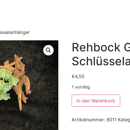
üsselanhänger
Rehbock 
Schlüssel
€
4,50
1 vorrätig
In den Warenkorb
Artikelnummer:
8011
Kateg