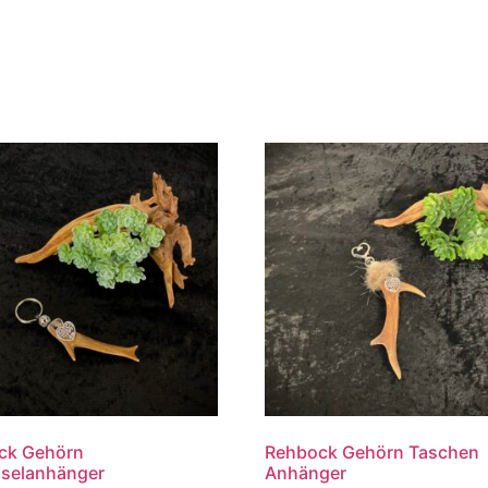
ck Gehörn
Rehbock Gehörn Taschen
sselanhänger
Anhänger