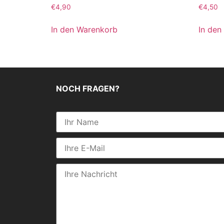
€
4,90
€
4,50
In den Warenkorb
In den
NOCH FRAGEN?